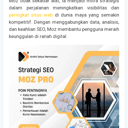
Moz tidak sekadar alat; ia menjadi mitra strategis
dalam perjalanan meningkatkan visibilitas dan
peringkat situs web
di dunia maya yang semakin
kompetitif. Dengan menggabungkan data, analisis,
dan keahlian SEO, Moz membantu pengguna meraih
keunggulan di ranah digital.