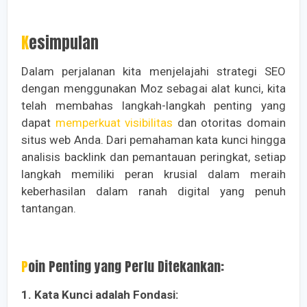
Kesimpulan
Dalam perjalanan kita menjelajahi strategi SEO
dengan menggunakan Moz sebagai alat kunci, kita
telah membahas langkah-langkah penting yang
dapat
memperkuat visibilitas
dan otoritas domain
situs web Anda. Dari pemahaman kata kunci hingga
analisis backlink dan pemantauan peringkat, setiap
langkah memiliki peran krusial dalam meraih
keberhasilan dalam ranah digital yang penuh
tantangan.
Poin Penting yang Perlu Ditekankan:
1. Kata Kunci adalah Fondasi: