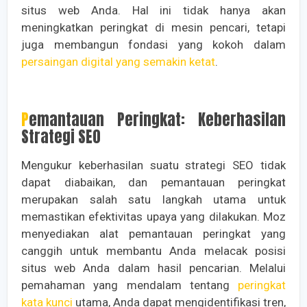
situs web Anda. Hal ini tidak hanya akan
meningkatkan peringkat di mesin pencari, tetapi
juga membangun fondasi yang kokoh dalam
persaingan digital yang semakin ketat
.
Pemantauan Peringkat: Keberhasilan
Strategi SEO
Mengukur keberhasilan suatu strategi SEO tidak
dapat diabaikan, dan pemantauan peringkat
merupakan salah satu langkah utama untuk
memastikan efektivitas upaya yang dilakukan. Moz
menyediakan alat pemantauan peringkat yang
canggih untuk membantu Anda melacak posisi
situs web Anda dalam hasil pencarian. Melalui
pemahaman yang mendalam tentang
peringkat
kata kunci
utama, Anda dapat mengidentifikasi tren,