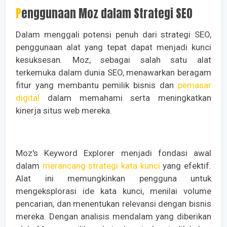
Penggunaan Moz dalam Strategi SEO
Dalam menggali potensi penuh dari strategi SEO,
penggunaan alat yang tepat dapat menjadi kunci
kesuksesan. Moz, sebagai salah satu alat
terkemuka dalam dunia SEO, menawarkan beragam
fitur yang membantu pemilik bisnis dan
pemasar
digital
dalam memahami serta meningkatkan
kinerja situs web mereka.
Moz's Keyword Explorer menjadi fondasi awal
dalam
merancang strategi kata kunci
yang efektif.
Alat ini memungkinkan pengguna untuk
mengeksplorasi ide kata kunci, menilai volume
pencarian, dan menentukan relevansi dengan bisnis
mereka. Dengan analisis mendalam yang diberikan