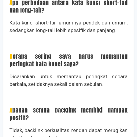
Apa perbedaan antara kata kunci short-tail
dan long-tail?
Kata kunci short-tail umumnya pendek dan umum,
sedangkan long-tail lebih spesifik dan panjang.
Berapa sering saya harus memantau
peringkat kata kunci saya?
Disarankan untuk memantau peringkat secara
berkala, setidaknya sekali dalam sebulan.
Apakah semua backlink memiliki dampak
positif?
Tidak, backlink berkualitas rendah dapat merugikan