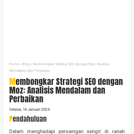
Home
»
Blog
»
Membongkar Strategi SEO dengan Moz: Analisis
Mendalam dan Perbaikan
Membongkar Strategi SEO dengan
Moz: Analisis Mendalam dan
Perbaikan
Selasa, 16 Januari 2024
Pendahuluan
Dalam menghadapi persaingan sengit di ranah