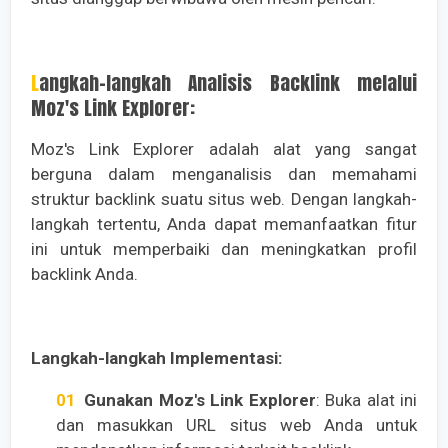
Langkah-langkah Analisis Backlink melalui
Moz's Link Explorer:
Moz's Link Explorer adalah alat yang sangat
berguna dalam menganalisis dan memahami
struktur backlink suatu situs web. Dengan langkah-
langkah tertentu, Anda dapat memanfaatkan fitur
ini untuk memperbaiki dan meningkatkan profil
backlink Anda.
Langkah-langkah Implementasi:
Gunakan Moz's Link Explorer
: Buka alat ini
dan masukkan URL situs web Anda untuk