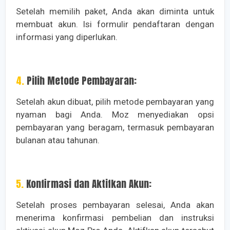
Setelah memilih paket, Anda akan diminta untuk
membuat akun. Isi formulir pendaftaran dengan
informasi yang diperlukan.
4. Pilih Metode Pembayaran:
Setelah akun dibuat, pilih metode pembayaran yang
nyaman bagi Anda. Moz menyediakan opsi
pembayaran yang beragam, termasuk pembayaran
bulanan atau tahunan.
5. Konfirmasi dan Aktifkan Akun:
Setelah proses pembayaran selesai, Anda akan
menerima konfirmasi pembelian dan instruksi