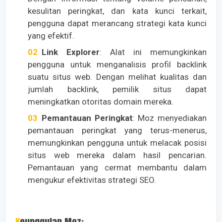
kesulitan peringkat, dan kata kunci terkait,
pengguna dapat merancang strategi kata kunci
yang efektif.
Link Explorer
: Alat ini memungkinkan
pengguna untuk menganalisis profil backlink
suatu situs web. Dengan melihat kualitas dan
jumlah backlink, pemilik situs dapat
meningkatkan otoritas domain mereka.
Pemantauan Peringkat
: Moz menyediakan
pemantauan peringkat yang terus-menerus,
memungkinkan pengguna untuk melacak posisi
situs web mereka dalam hasil pencarian.
Pemantauan yang cermat membantu dalam
mengukur efektivitas strategi SEO.
Keunggulan Moz: