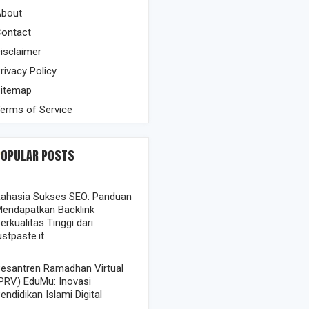
bout
ontact
isclaimer
rivacy Policy
itemap
erms of Service
POPULAR POSTS
ahasia Sukses SEO: Panduan
endapatkan Backlink
erkualitas Tinggi dari
ustpaste.it
esantren Ramadhan Virtual
PRV) EduMu: Inovasi
endidikan Islami Digital