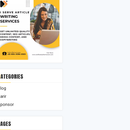
CATEGORIES
log
arir
ponsor
PAGES