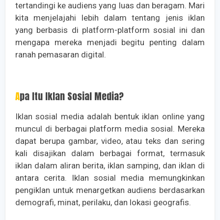
tertandingi ke audiens yang luas dan beragam. Mari
kita menjelajahi lebih dalam tentang jenis iklan
yang berbasis di platform-platform sosial ini dan
mengapa mereka menjadi begitu penting dalam
ranah pemasaran digital.
Apa Itu Iklan Sosial Media?
Iklan sosial media adalah bentuk iklan online yang
muncul di berbagai platform media sosial. Mereka
dapat berupa gambar, video, atau teks dan sering
kali disajikan dalam berbagai format, termasuk
iklan dalam aliran berita, iklan samping, dan iklan di
antara cerita. Iklan sosial media memungkinkan
pengiklan untuk menargetkan audiens berdasarkan
demografi, minat, perilaku, dan lokasi geografis.