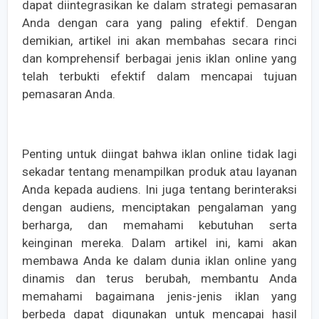
dapat diintegrasikan ke dalam strategi pemasaran
Anda dengan cara yang paling efektif. Dengan
demikian, artikel ini akan membahas secara rinci
dan komprehensif berbagai jenis iklan online yang
telah terbukti efektif dalam mencapai tujuan
pemasaran Anda.
Penting untuk diingat bahwa iklan online tidak lagi
sekadar tentang menampilkan produk atau layanan
Anda kepada audiens. Ini juga tentang berinteraksi
dengan audiens, menciptakan pengalaman yang
berharga, dan memahami kebutuhan serta
keinginan mereka. Dalam artikel ini, kami akan
membawa Anda ke dalam dunia iklan online yang
dinamis dan terus berubah, membantu Anda
memahami bagaimana jenis-jenis iklan yang
berbeda dapat digunakan untuk mencapai hasil