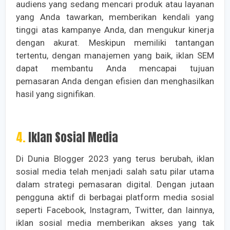
audiens yang sedang mencari produk atau layanan
yang Anda tawarkan, memberikan kendali yang
tinggi atas kampanye Anda, dan mengukur kinerja
dengan akurat. Meskipun memiliki tantangan
tertentu, dengan manajemen yang baik, iklan SEM
dapat membantu Anda mencapai tujuan
pemasaran Anda dengan efisien dan menghasilkan
hasil yang signifikan.
4. Iklan Sosial Media
Di Dunia Blogger 2023 yang terus berubah, iklan
sosial media telah menjadi salah satu pilar utama
dalam strategi pemasaran digital. Dengan jutaan
pengguna aktif di berbagai platform media sosial
seperti Facebook, Instagram, Twitter, dan lainnya,
iklan sosial media memberikan akses yang tak