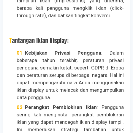
tampilan iklan (impressions) yang diterima,
berapa kali pengguna mengklik iklan (click-
through rate), dan bahkan tingkat konversi.
Tantangan Iklan Display:
Kebijakan Privasi Pengguna
: Dalam
beberapa tahun terakhir, peraturan privasi
pengguna semakin ketat, seperti GDPR di Eropa
dan peraturan serupa di berbagai negara. Hal ini
dapat mempengaruhi cara Anda menggunakan
iklan display untuk melacak dan mengumpulkan
data pengguna.
Perangkat Pemblokiran Iklan
: Pengguna
sering kali menginstal perangkat pemblokiran
iklan yang dapat mencegah iklan display tampil.
Ini memerlukan strategi tambahan untuk