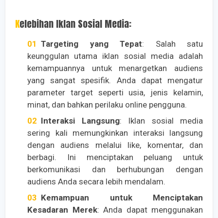
Kelebihan Iklan Sosial Media:
Targeting yang Tepat
: Salah satu
keunggulan utama iklan sosial media adalah
kemampuannya untuk menargetkan audiens
yang sangat spesifik. Anda dapat mengatur
parameter target seperti usia, jenis kelamin,
minat, dan bahkan perilaku online pengguna.
Interaksi Langsung
: Iklan sosial media
sering kali memungkinkan interaksi langsung
dengan audiens melalui like, komentar, dan
berbagi. Ini menciptakan peluang untuk
berkomunikasi dan berhubungan dengan
audiens Anda secara lebih mendalam.
Kemampuan untuk Menciptakan
Kesadaran Merek
: Anda dapat menggunakan