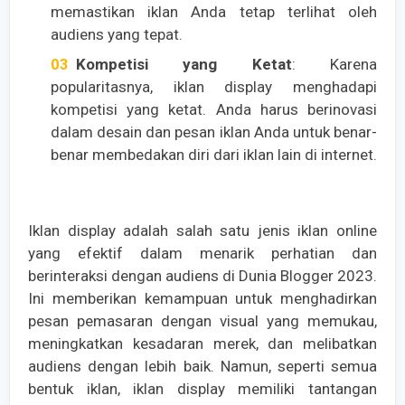
memastikan iklan Anda tetap terlihat oleh
audiens yang tepat.
Kompetisi yang Ketat
: Karena
popularitasnya, iklan display menghadapi
kompetisi yang ketat. Anda harus berinovasi
dalam desain dan pesan iklan Anda untuk benar-
benar membedakan diri dari iklan lain di internet.
Iklan display adalah salah satu jenis iklan online
yang efektif dalam menarik perhatian dan
berinteraksi dengan audiens di Dunia Blogger 2023.
Ini memberikan kemampuan untuk menghadirkan
pesan pemasaran dengan visual yang memukau,
meningkatkan kesadaran merek, dan melibatkan
audiens dengan lebih baik. Namun, seperti semua
bentuk iklan, iklan display memiliki tantangan