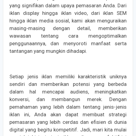
yang signifikan dalam upaya pemasaran Anda. Dari
iklan display hingga iklan video, dari iklan SEM
hingga iklan media sosial, kami akan menguraikan
masing-masing dengan detail, memberikan
wawasan tentang cara mengoptimalkan
penggunaannya, dan menyoroti manfaat serta
tantangan yang mungkin dihadapi.
Setiap jenis iklan memiliki karakteristik uniknya
sendiri dan memberikan potensi yang berbeda
dalam hal mencapai audiens, meningkatkan
konversi, dan membangun merek. Dengan
pemahaman yang lebih dalam tentang jenis-jenis
iklan ini, Anda akan dapat membuat strategi
pemasaran yang lebih cerdas dan efisien di dunia
digital yang begitu kompetitif. Jadi, mari kita mulai