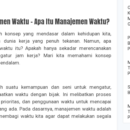
O
K
M
men Waktu - Apa Itu Manajemen Waktu?
G
h konsep yang mendasar dalam kehidupan kita,
P
s dunia kerja yang penuh tekanan. Namun, apa
B
waktu itu? Apakah hanya sekadar merencanakan
P
ngatur jam kerja? Mari kita memahami konsep
mendalam.
M
T
P
h suatu kemampuan dan seni untuk mengatur,
S
B
tkan waktu dengan bijak. Ini melibatkan proses
 prioritas, dan penggunaan waktu untuk mencapai
M
yang ada. Pada dasarnya, manajemen waktu adalah
T
membagi waktu kita agar dapat melakukan segala
P