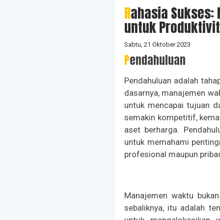
Rahasia Sukses: Manajemen Waktu yang Efektif
untuk Produktivi
Sabtu, 21 Oktober 2023
Pendahuluan
Pendahuluan adalah taha
dasarnya, manajemen wak
untuk mencapai tujuan d
semakin kompetitif, kem
aset berharga. Pendahu
untuk memahami pentingn
profesional maupun pribad
Manajemen waktu bukan s
sebaliknya, itu adalah t
untuk mengalokasikan w