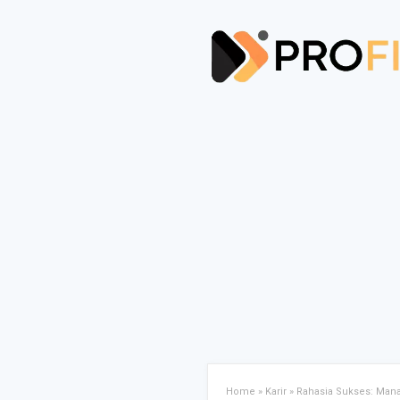
Home
»
Karir
»
Rahasia Sukses: Mana