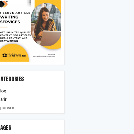
CATEGORIES
log
arir
ponsor
PAGES