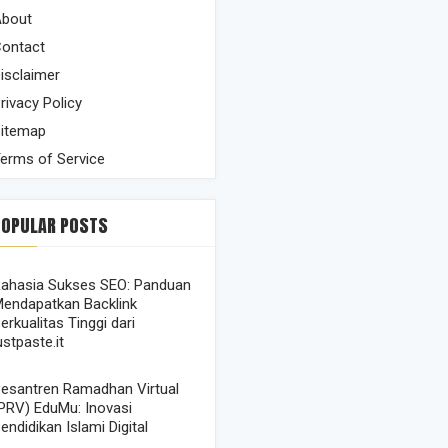
bout
ontact
isclaimer
rivacy Policy
itemap
erms of Service
POPULAR POSTS
ahasia Sukses SEO: Panduan
endapatkan Backlink
erkualitas Tinggi dari
ustpaste.it
esantren Ramadhan Virtual
PRV) EduMu: Inovasi
endidikan Islami Digital