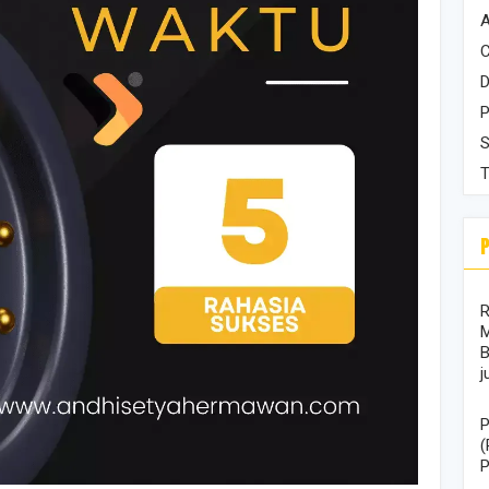
A
C
D
P
S
T
R
M
B
j
P
(
P