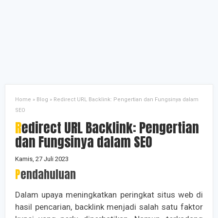
Home
»
Blog
»
Redirect URL Backlink: Pengertian dan Fungsinya dalam
SEO
Redirect URL Backlink: Pengertian
dan Fungsinya dalam SEO
Kamis, 27 Juli 2023
Pendahuluan
Dalam upaya meningkatkan peringkat situs web di
hasil pencarian, backlink menjadi salah satu faktor