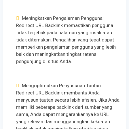
Meningkatkan Pengalaman Pengguna:
Redirect URL Backlink memastikan pengguna
tidak terjebak pada halaman yang rusak atau
tidak ditemukan. Pengalihan yang tepat dapat
memberikan pengalaman pengguna yang lebih
baik dan meningkatkan tingkat retensi
pengunjung di situs Anda.
Mengoptimalkan Penyusunan Tautan:
Redirect URL Backlink membantu Anda
menyusun tautan secara lebih efisien. Jika Anda
memiliki beberapa backlink dari sumber yang
sama, Anda dapat mengarahkannya ke URL
yang relevan dan menggabungkan kekuatan
backlink untuk meningkatkan otoritas situs.