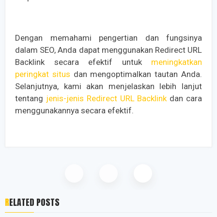
Dengan memahami pengertian dan fungsinya
dalam SEO, Anda dapat menggunakan Redirect URL
Backlink secara efektif untuk
meningkatkan
peringkat situs
dan mengoptimalkan tautan Anda.
Selanjutnya, kami akan menjelaskan lebih lanjut
tentang
jenis-jenis Redirect URL Backlink
dan cara
menggunakannya secara efektif.
RELATED POSTS