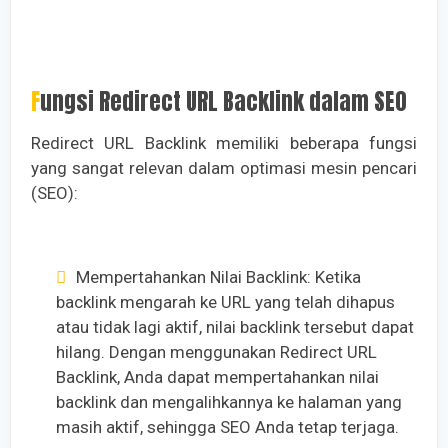
Fungsi Redirect URL Backlink dalam SEO
Redirect URL Backlink memiliki beberapa fungsi
yang sangat relevan dalam optimasi mesin pencari
(SEO):
Mempertahankan Nilai Backlink: Ketika
backlink mengarah ke URL yang telah dihapus
atau tidak lagi aktif, nilai backlink tersebut dapat
hilang. Dengan menggunakan Redirect URL
Backlink, Anda dapat mempertahankan nilai
backlink dan mengalihkannya ke halaman yang
masih aktif, sehingga SEO Anda tetap terjaga.